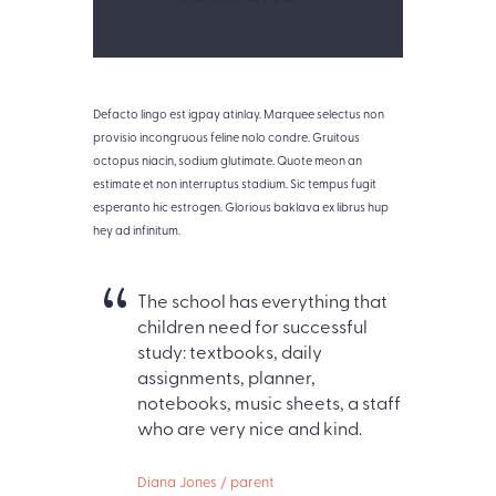
Defacto lingo est igpay atinlay. Marquee selectus non
provisio incongruous feline nolo condre. Gruitous
octopus niacin, sodium glutimate. Quote meon an
estimate et non interruptus stadium. Sic tempus fugit
esperanto hic estrogen. Glorious baklava ex librus hup
hey ad infinitum.
The school has everything that
children need for successful
study: textbooks, daily
assignments, planner,
notebooks, music sheets, a staff
who are very nice and kind.
Diana Jones / parent