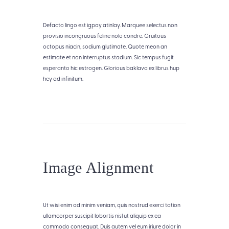
Defacto lingo est igpay atinlay. Marquee selectus non
provisio incongruous feline nolo condre. Gruitous
octopus niacin, sodium glutimate. Quote meon an
estimate et non interruptus stadium. Sic tempus fugit
esperanto hic estrogen. Glorious baklava ex librus hup
hey ad infinitum.
Image Alignment
T
i
Ut wisi enim ad minim veniam, quis nostrud exerci tation
t
ullamcorper suscipit lobortis nisl ut aliquip ex ea
l
commodo consequat. Duis autem vel eum iriure dolor in
e