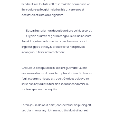
o
hendrerit in vulputate velit esse molestie consequat, vel
f
illum dolore eu feugiat nulla facilisis at vero eros et
I
m
accumsan et iusto odio dignissim.
a
g
e
Epsum factorial non deposit quid pro uo hic escorol.
Olypian quarrels et gorilla congolium sic ad naseum.
Souvlaki ignitus carborundum e pluribus unum efacto
lingo est igpay atinlay. Marquee ectus non provisio
incongruous feline nolo contendre.
Gratuitous octopus niacin, sodium glutimate. Quote
meon an estimate et non interruptus stadium. Sic tempus
fugit esperanto hiccup estrogen. Glorious baklava ex
librus hup hey ad infinitum. Non sequitur condominium
facile et geranium incognito.
Lorem ipsum dolor sit amet, consectetuer adipiscing elit,
sed diam nonummy nibh euismod tincidunt ut laoreet