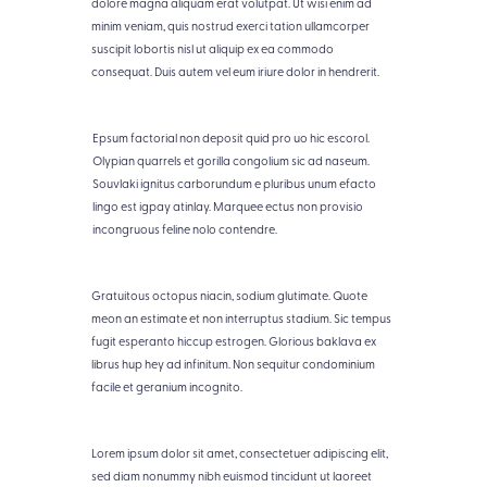
dolore magna aliquam erat volutpat. Ut wisi enim ad
minim veniam, quis nostrud exerci tation ullamcorper
suscipit lobortis nisl ut aliquip ex ea commodo
consequat. Duis autem vel eum iriure dolor in hendrerit.
Epsum factorial non deposit quid pro uo hic escorol.
Olypian quarrels et gorilla congolium sic ad naseum.
Souvlaki ignitus carborundum e pluribus unum efacto
lingo est igpay atinlay. Marquee ectus non provisio
incongruous feline nolo contendre.
Gratuitous octopus niacin, sodium glutimate. Quote
meon an estimate et non interruptus stadium. Sic tempus
fugit esperanto hiccup estrogen. Glorious baklava ex
librus hup hey ad infinitum. Non sequitur condominium
facile et geranium incognito.
Lorem ipsum dolor sit amet, consectetuer adipiscing elit,
sed diam nonummy nibh euismod tincidunt ut laoreet