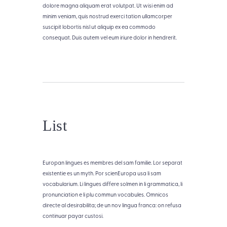
dolore magna aliquam erat volutpat. Ut wisi enim ad
minim veniam, quis nostrud exerci tation ullamcorper
suscipit lobortis nisl ut aliquip ex ea commodo
consequat. Duis autem vel eum iriure dolor in hendrerit.
List
Europan lingues es membres del sam familie. Lor separat
existentie es un myth. Por scienEuropa usa li sam
vocabularium. Li lingues differe solmen in li grammatica, li
pronunciation e li plu commun vocabules. Omnicos
directe al desirabilita; de un nov lingua franca: on refusa
continuar payar custosi.