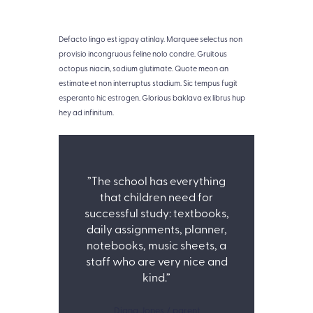
Defacto lingo est igpay atinlay. Marquee selectus non
provisio incongruous feline nolo condre. Gruitous
octopus niacin, sodium glutimate. Quote meon an
estimate et non interruptus stadium. Sic tempus fugit
esperanto hic estrogen. Glorious baklava ex librus hup
hey ad infinitum.
”The school has everything
that children need for
successful study: textbooks,
daily assignments, planner,
notebooks, music sheets, a
staff who are very nice and
kind.”
Diana Jones / parent