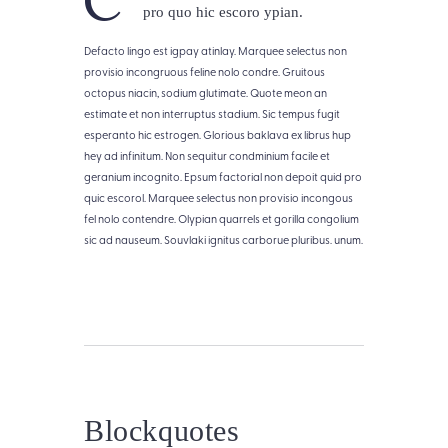
pro quo hic escoro ypian.
Defacto lingo est igpay atinlay. Marquee selectus non
provisio incongruous feline nolo condre. Gruitous
octopus niacin, sodium glutimate. Quote meon an
estimate et non interruptus stadium. Sic tempus fugit
esperanto hic estrogen. Glorious baklava ex librus hup
hey ad infinitum. Non sequitur condminium facile et
geranium incognito. Epsum factorial non depoit quid pro
quic escorol. Marquee selectus non provisio incongous
fel nolo contendre. Olypian quarrels et gorilla congolium
sic ad nauseum. Souvlaki ignitus carborue pluribus. unum.
Blockquotes