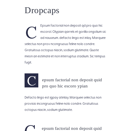
Dropcaps
C
Epsum factorial non deposit qd pro quo hic
escorol. Olypian qarrels et gorilla ongolium sic
ad nauseum. defacto lingo est inlay. Marquee
selectus non prov ncongruous feline nolo condre.
Gratuitous octopus niacin, sodium glutimate. Quote
meon an estimate et non interruptus stadium. Sic tempus
fugit.
C
epsum factorial non deposit quid
pro quo hic escoro ypian
Defacto lingo est igpay atinlay. Marquee selectus non
provisio incongruous feline nolo condre. Gratuitous
octopus niacin, sodium glutimate.
C
epsum factorial non deposit quid