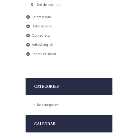
Sed do eiusmod
Lorem ipsum
Dolor sit amet
Consectetur
Adipisicing elit
Sed do eiusmod
CATEGORIES
No categories
CALENDAR